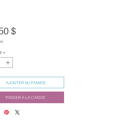
Prix
50 $
xe
é
*
AJOUTER AU PANIER
PASSER À LA CAISSE
LOGIES
TECHNOLOGIE ADAPTASUN
EXPERTISE SOLAIRE