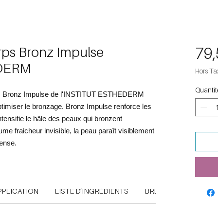
rps Bronz Impulse
79,
DERM
Hors Ta
Quantit
orps Bronz Impulse de l'INSTITUT ESTHEDERM
timiser le bronzage. Bronz Impulse renforce les
ntensifie le hâle des peaux qui bronzent
me fraicheur invisible, la peau paraît visiblement
tense.
PPLICATION
LISTE D’INGRÉDIENTS
BREVETS ET TECHNO